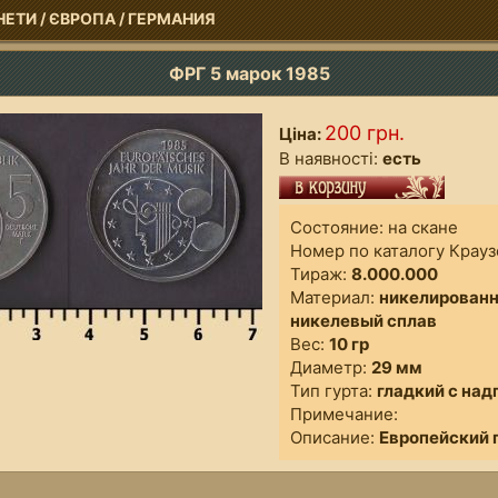
НЕТИ
/
ЄВРОПА
/
ГЕРМАНИЯ
ФРГ 5 марок 1985
200 грн.
Ціна:
В наявності:
есть
Состояние: на скане
Номер по каталогу Крауз
Тираж:
8.000.000
Материал:
никелирован
никелевый сплав
Вес:
10 гр
Диаметр:
29 мм
Тип гурта:
гладкий с на
Примечание:
Описание:
Европейский 