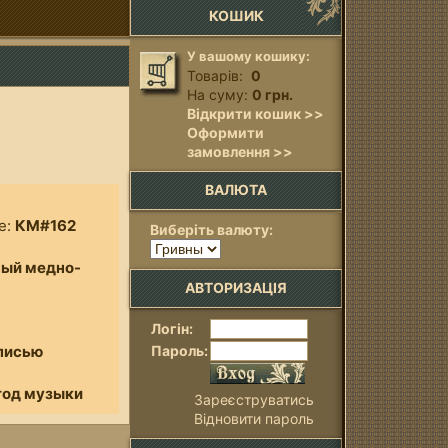
КОШИК
У вашому кошику:
Товарів:
0
На суму:
0 грн.
Відкрити кошик >>
Оформити
замовлення >>
ВАЛЮТА
е:
КМ#162
Виберіть валюту:
ный медно-
АВТОРИЗАЦІЯ
Логін:
дписью
Пароль:
год музыки
Зареєструватись
Відновити пароль