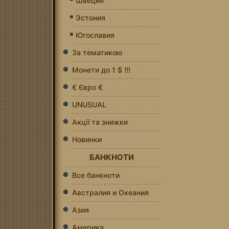
Швеция
Эстония
Югославия
За тематикою
Монети до 1 $ !!!
€ Євро €
UNUSUAL
Акції та знижки
Новинки
БАНКНОТИ
Все банкноти
Австралия и Океания
Азия
Америка