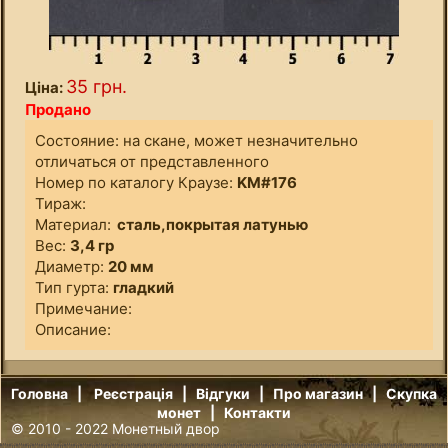
35 грн.
Ціна:
Продано
Состояние: на скане, может незначительно
отличаться от представленного
Номер по каталогу Краузе:
KM#176
Тираж:
Материал:
сталь,покрытая латунью
Вес:
3,4 гр
Диаметр:
20 мм
Тип гурта:
гладкий
Примечание:
Описание:
Головна
|
Реєстрація
|
Відгуки
|
Про магазин
|
Скупка
монет
|
Контакти
© 2010 - 2022
Монетный двор