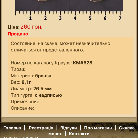
260 грн.
Ціна:
Продано
Состояние: на скане, может незначительно
отличаться от представленного.
Номер по каталогу Краузе:
KM#528
Тираж:
Материал:
бронза
Вес:
8,1 г
Диаметр:
26.5 мм
Тип гурта:
с надписью
Примечание:
Описание:
Головна
|
Реєстрація
|
Відгуки
|
Про магазин
|
Скупка
монет
|
Контакти