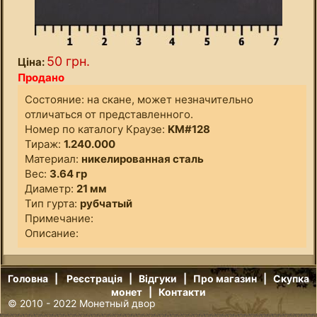
50 грн.
Ціна:
Продано
Состояние: на скане, может незначительно
отличаться от представленного.
Номер по каталогу Краузе:
KM#128
Тираж:
1.240.000
Материал:
никелированная сталь
Вес:
3.64 гр
Диаметр:
21 мм
Тип гурта:
рубчатый
Примечание:
Описание:
Головна
|
Реєстрація
|
Відгуки
|
Про магазин
|
Скупка
монет
|
Контакти
© 2010 - 2022
Монетный двор