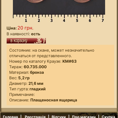
20 грн.
Ціна:
В наявності:
есть
Состояние: на скане, может незначительно
отличаться от представленного.
Номер по каталогу Краузе:
KM#63
Тираж:
60.735.000
Материал:
бронза
Вес:
5,2 гр
Диаметр:
21,6 мм
Тип гурта:
гладкий
Примечание:
Описание:
Плащеносная ящерица
Головна
|
Реєстрація
|
Відгуки
|
Про магазин
|
Скупка