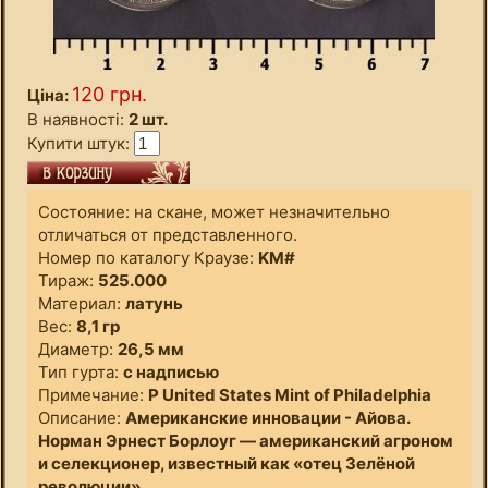
120 грн.
Ціна:
В наявності:
2 шт.
Купити штук:
Состояние: на скане, может незначительно
отличаться от представленного.
Номер по каталогу Краузе:
KM#
Тираж:
525.000
Материал:
латунь
Вес:
8,1 гр
Диаметр:
26,5 мм
Тип гурта:
с надписью
Примечание:
P United States Mint of Philadelphia
Описание:
Американские инновации - Айова.
Норман Эрнест Борлоуг — американский агроном
и селекционер, известный как «отец Зелёной
революции».