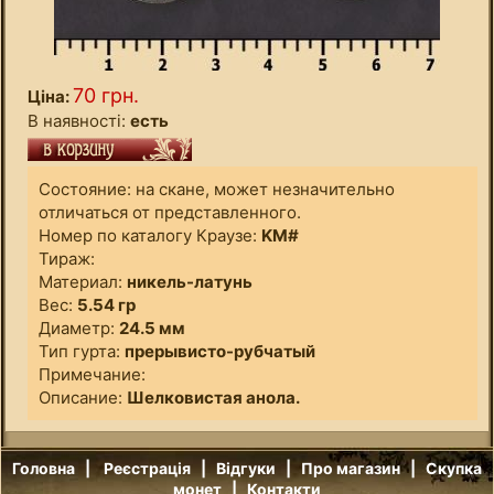
70 грн.
Ціна:
В наявності:
есть
Состояние: на скане, может незначительно
отличаться от представленного.
Номер по каталогу Краузе:
KM#
Тираж:
Материал:
никель-латунь
Вес:
5.54 гр
Диаметр:
24.5 мм
Тип гурта:
прерывисто-рубчатый
Примечание:
Описание:
Шелковистая анола.
Головна
|
Реєстрація
|
Відгуки
|
Про магазин
|
Скупка
монет
|
Контакти