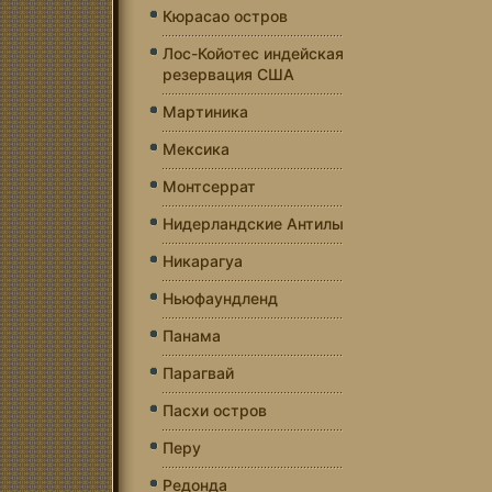
Кюрасао остров
Лос-Койотес индейская
резервация США
Мартиника
Мексика
Монтсеррат
Нидерландские Антилы
Никарагуа
Ньюфаундленд
Панама
Парагвай
Пасхи остров
Перу
Редонда