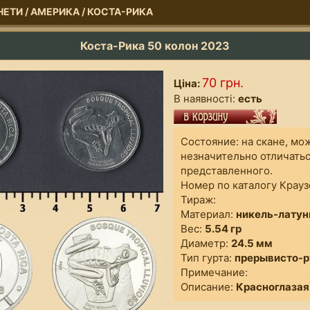
НЕТИ
/
АМЕРИКА
/
КОСТА-РИКА
Коста-Рика 50 колон 2023
70 грн.
Ціна:
В наявності:
есть
Состояние: на скане, мо
незначительно отличатьс
представленно
Номер по каталогу Крауз
Тираж:
Материал:
никель-латун
Вес:
5.54 гр
Диаметр:
24.5 мм
Тип гурта:
прерывисто-
Примечание:
Описание:
Красноглазая