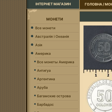
ІНТЕРНЕТ МАГАЗИН
ГОЛОВНА
/
МО
МОНЕТИ
Все монети
Австралія і Океанія
Азія
Америка
Все монеты Америка
Антигуа
Аргентина
Аруба
Багамские острова
Барбадос