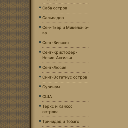
Саба остров
Сальвадор
Сен-Пьер и Микелон о-
ва
Сент-Винсент
Сент-Кристофер-
Невис-Ангилья
Сент-Люсия
Синт-Эстатиус остров
Суринам
США
Теркс и Кайкос
острова
Тринидад и Тобаго