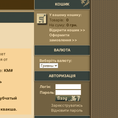
КОШИК
У вашому кошику:
Товарів:
0
На суму:
0 грн.
Відкрити кошик >>
Оформити
замовлення >>
ВАЛЮТА
жет
я от
Виберіть валюту:
го.
е:
KM#
АВТОРИЗАЦІЯ
ь
Логін:
Пароль:
рубчатый
Зареєструватись
 квакша.
Відновити пароль