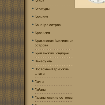
Белиз
Бермуды
Боливия
Бонайре остров
Бразилия
Британские Виргинские
острова
Британский Гондурас
Венесуэла
Восточно-Карибские
штаты
Гаити
Гайана
Галапагосские острова