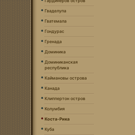
Гардинеров остров
Гваделупа
Гватемала
Гондурас
Гренада
Доминика
Доминиканская
республика
Каймановы острова
Канада
Клиппертон остров
Колумбия
Коста-Рика
Куба