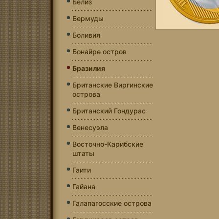
Белиз
Бермуды
Боливия
Бонайре остров
Бразилия
Британские Виргинские
острова
Британский Гондурас
Венесуэла
Восточно-Карибские
штаты
Гаити
Гайана
Галапагосские острова