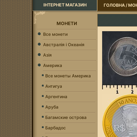
ІНТЕРНЕТ МАГАЗИН
ГОЛОВНА
/
МО
МОНЕТИ
Все монети
Австралія і Океанія
Азія
Америка
Все монеты Америка
Антигуа
Аргентина
Аруба
Багамские острова
Барбадос