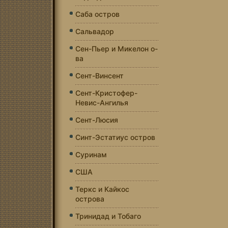
Саба остров
Сальвадор
Сен-Пьер и Микелон о-
ва
Сент-Винсент
Сент-Кристофер-
Невис-Ангилья
Сент-Люсия
Синт-Эстатиус остров
Суринам
США
Теркс и Кайкос
острова
Тринидад и Тобаго