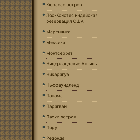
Кюрасао остров
Лос-Койотес индейская
резервация США
Мартиника
Мексика
Монтсеррат
Нидерландские Антилы
Никарагуа
Ньюфаундленд
Панама
Парагвай
Пасхи остров
Перу
Редонда