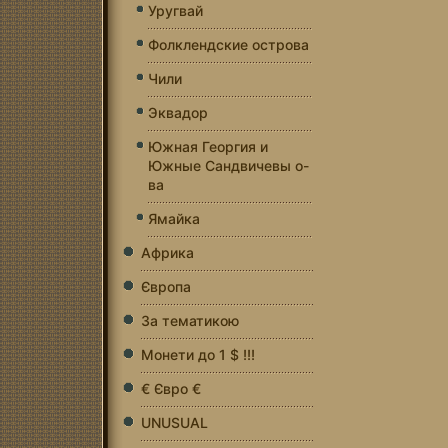
Уругвай
Фолклендские острова
Чили
Эквадор
Южная Георгия и
Южные Сандвичевы о-
ва
Ямайка
Африка
Європа
За тематикою
Монети до 1 $ !!!
€ Євро €
UNUSUAL