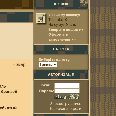
КОШИК
У вашому кошику:
Товарів:
0
На суму:
0 грн.
Відкрити кошик >>
Оформити
замовлення >>
ВАЛЮТА
Виберіть валюту:
C
Номер
АВТОРИЗАЦІЯ
Логін:
аль
Пароль:
 бронзой
Зареєструватись
рубчатый
Відновити пароль