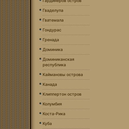
Гардинеров остров
Гваделупа
Гватемала
Гондурас
Гренада
Доминика
Доминиканская
республика
Каймановы острова
Канада
Клиппертон остров
Колумбия
Коста-Рика
Куба