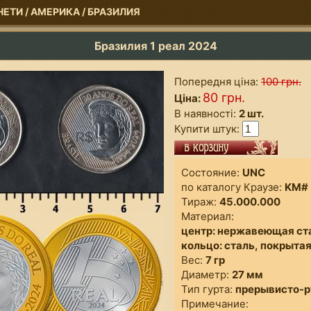
НЕТИ
/
АМЕРИКА
/
БРАЗИЛИЯ
Бразилия 1 реал 2024
Попередня ціна:
100 грн.
80 грн.
Ціна:
В наявності:
2 шт.
Купити штук:
Состояние:
UN
по каталогу Краузе:
KM#
Тираж:
45.000.000
Материал:
центр:
нержавеющая ст
кольцо:
сталь, покрытая
Вес:
7 гр
Диаметр:
27 мм
Тип гурта:
прерывисто-
Примечание: