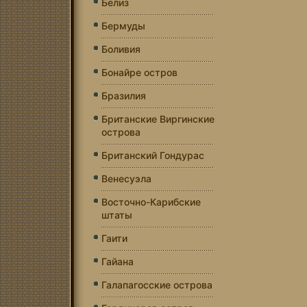
Белиз
Бермуды
Боливия
Бонайре остров
Бразилия
Британские Виргинские
острова
Британский Гондурас
Венесуэла
Восточно-Карибские
штаты
Гаити
Гайана
Галапагосские острова