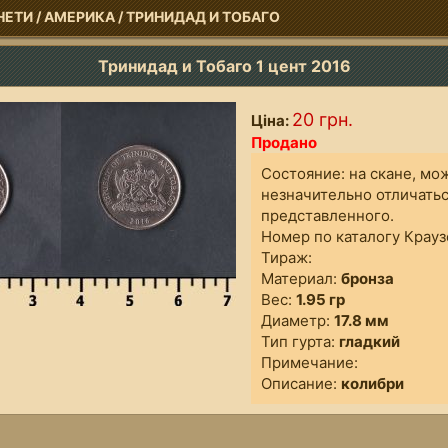
НЕТИ
/
АМЕРИКА
/
ТРИНИДАД И ТОБАГО
Тринидад и Тобаго 1 цент 2016
20 грн.
Ціна:
Продано
Состояние: на скане, мо
незначительно отличатьс
представленного.
Номер по каталогу Крауз
Тираж:
Материал:
бронза
Вес:
1.95 гр
Диаметр:
17.8 мм
Тип гурта:
гладкий
Примечание:
Описание:
колибри