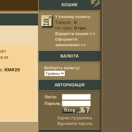
КОШИК
У вашому кошику:
Товарів:
0
На суму:
0 грн.
Відкрити кошик >>
Оформити
замовлення >>
жет
ВАЛЮТА
я от
Виберіть валюту:
е:
KM#29
АВТОРИЗАЦІЯ
Логін:
Пароль:
Зареєструватись
Відновити пароль