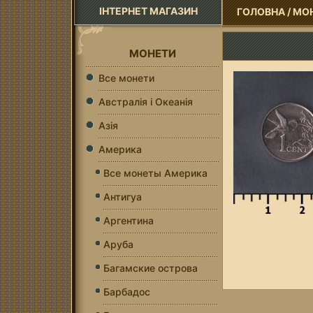
ІНТЕРНЕТ МАГАЗИН
ГОЛОВНА
/
МО
МОНЕТИ
Все монети
Австралія і Океанія
Азія
Америка
Все монеты Америка
Антигуа
Аргентина
Аруба
Багамские острова
Барбадос