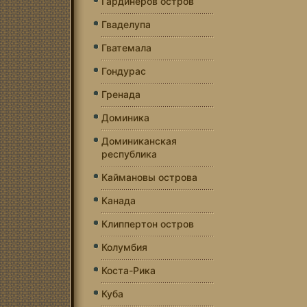
Гардинеров остров
Гваделупа
Гватемала
Гондурас
Гренада
Доминика
Доминиканская
республика
Каймановы острова
Канада
Клиппертон остров
Колумбия
Коста-Рика
Куба