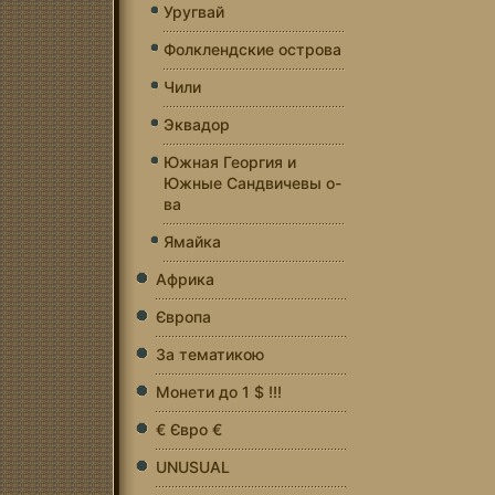
Уругвай
Фолклендские острова
Чили
Эквадор
Южная Георгия и
Южные Сандвичевы о-
ва
Ямайка
Африка
Європа
За тематикою
Монети до 1 $ !!!
€ Євро €
UNUSUAL