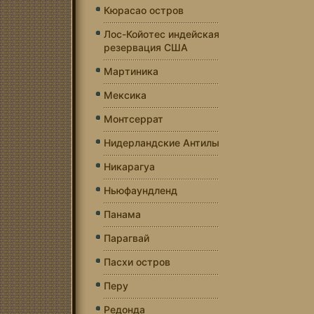
Кюрасао остров
Лос-Койотес индейская
резервация США
Мартиника
Мексика
Монтсеррат
Нидерландские Антилы
Никарагуа
Ньюфаундленд
Панама
Парагвай
Пасхи остров
Перу
Редонда