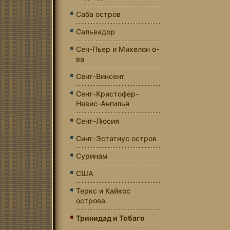
Саба остров
Сальвадор
Сен-Пьер и Микелон о-
ва
Сент-Винсент
Сент-Кристофер-
Невис-Ангилья
Сент-Люсия
Синт-Эстатиус остров
Суринам
США
Теркс и Кайкос
острова
Тринидад и Тобаго