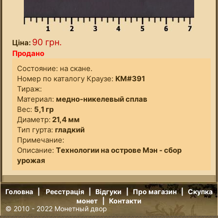
90 грн.
Ціна:
Продано
Состояние: на скане.
Номер по каталогу Краузе:
KM#391
Тираж:
Материал:
медно-никелевый сплав
Вес:
5,1 гр
Диаметр:
21,4 мм
Тип гурта:
гладкий
Примечание:
Описание:
Т
ехнологии на
острове Мэн
-
сбор
урожа
я
Головна
|
Реєстрація
|
Відгуки
|
Про магазин
|
Скупка
монет
|
Контакти
© 2010 - 2022
Монетный двор