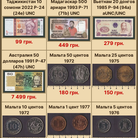
Таджикистан 10
Мадагаскар 500
Вьетнам 20 донгов
сомони 2022 P-24
ариари 1993 P-71
1985 P-94 (94a)
(24е) UNC
(71b) UNC
аUNC/UNC
99 грн.
279 грн.
449 грн.
Австралия 50
Мальта 50 центов
Мальта 25 центов
долларов 1991 P-47
1972
1975
(47h) UNC
180 грн.
150 грн.
7 499 грн.
Мальта 10 центов
Мальта 1 цент 1977
Мальта 5 центов
1972
1976