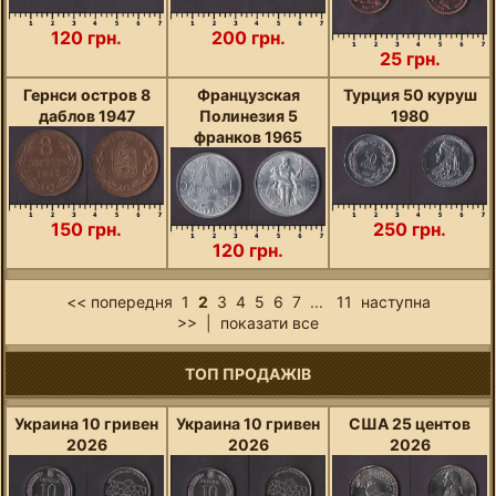
120 грн.
200 грн.
25 грн.
Гернси остров 8
Французская
Турция 50 куруш
даблов 1947
Полинезия 5
1980
франков 1965
150 грн.
250 грн.
120 грн.
<< попередня
1
2
3
4
5
6
7
...
11
наступна
>>
|
показати все
ТОП ПРОДАЖІВ
Украина 10 гривен
Украина 10 гривен
США 25 центов
2026
2026
2026