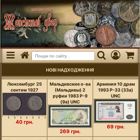
НОВІ НАДХОДЖЕННЯ
Люксембург 25
Мальдивские о-ва
Армения 10 драм
сентим 1927
(Мальдивы) 2
1993 P-33 (33a)
руфии 1983 P-9
UNC
(9a) UNC
40 грн.
69 грн.
269 грн.