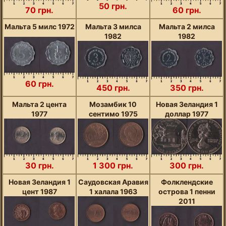
50 грн.
70 грн.
60 грн.
Мальта 5 милс 1972
Мальта 3 милса
Мальта 2 милса
1982
1982
60 грн.
450 грн.
350 грн.
Мальта 2 цента
Мозамбик 10
Новая Зеландия 1
1977
сентимо 1975
доллар 1977
30 грн.
1 300 грн.
300 грн.
Новая Зеландия 1
Саудовская Аравия
Фолклендские
цент 1987
1 халала 1963
острова 1 пенни
2011